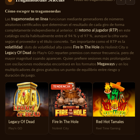
Cómo escoger tu tragamonedas
Las
tragamonedas en línea
funcionan mediante generadores de números
aleatorios certificados que determinan el resultado de cada giro de forma
completamente independiente al anterior. El
retorno al jugador (RTP)
en este
catálogo oscila habitualmente entre el 94 % y el 97 %, aunque la cifra varía
según el proveedor y el título concreto. Tan importante como el RTP es la
volatilidad
: slots de volatilidad alta como
Fire In The Hole
de Nolimit City o
Legacy Of Dead
de Play'n GO reparten premios con menor frecuencia, pero de
mayor magnitud cuando aparecen. Quien prefiere sesiones más prolongadas
con oscilaciones moderadas encontrará en los formatos
Megaways
y en los
multiplicadores de giros gratuitos un punto de equilibrio entre riesgo y
duración de juego.
TENDENCIA
Legacy Of Dead
Fire In The Hole
Red Hot Tamales
Play'n GO
Nolimit City
Reel Time Gaming