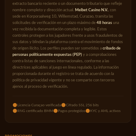
extracto bancario reciente o un documento tributario que refleje
nombre completo y dirección actual.
Melbet Casino N.V.
, con
sede en Korporaalweg 10, Willemstad, Curazao, tramita las
solicitudes de verificación en un plazo máximo de
48 horas
una
vez recibida la documentación completa y legible. Estos
controles protegen a los jugadores frente a usos fraudulentos de
sus datos y blindan la plataforma contra el movimiento de fondos
de origen ilícito. Los perfiles pueden ser sometidos a
cribado de
personas políticamente expuestas (PEP)
y a comprobaciones
contra listas de sanciones internacionales, conforme a las
directrices aplicables al juego en línea regulado. La información
proporcionada durante el registro se trata de acuerdo con la
política de privacidad vigente y no se comparte con terceros
ajenos al proceso de verificación.
Licencia Curaçao verificada
Cifrado SSL 256 bits
RNG certificado BMM
Pagos protegidos
KYC y AML activos