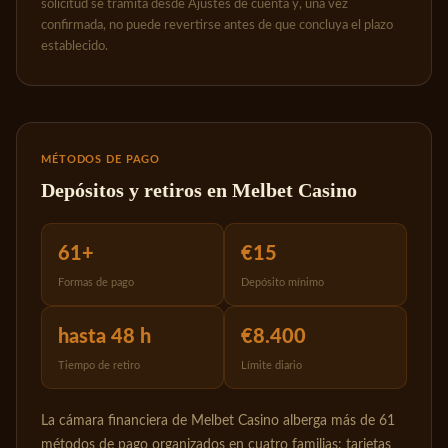
solicitud se tramita desde Ajustes de cuenta y, una vez
confirmada, no puede revertirse antes de que concluya el plazo
establecido.
MÉTODOS DE PAGO
Depósitos y retiros en Melbet Casino
61+
€15
Formas de pago
Depósito mínimo
hasta 48 h
€8.400
Tiempo de retiro
Límite diario
La cámara financiera de Melbet Casino alberga más de 61
métodos de pago organizados en cuatro familias: tarjetas