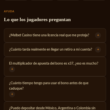
AYUDA
Lo que los jugadores preguntan
+
¿Melbet Casino tiene una licencia real que me proteja?
+
¿Cuánto tarda realmente en llegar un retiro a mi cuenta?
El multiplicador de apuesta del bono es x37, ¿eso es mucho?
+
¿Cuánto tiempo tengo para usar el bono antes de que
caduque?
+
¿Puedo depositar desde México, Argentina o Colombia sin