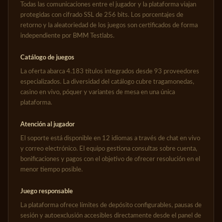
Todas las comunicaciones entre el jugador y la plataforma viajan
protegidas con cifrado SSL de 256 bits. Los porcentajes de
retorno y la aleatoriedad de los juegos son certificados de forma
independiente por BMM Testlabs.
Catálogo de juegos
La oferta abarca 4.183 títulos integrados desde 93 proveedores
especializados. La diversidad del catálogo cubre tragamonedas,
casino en vivo, póquer y variantes de mesa en una única
plataforma.
Atención al jugador
El soporte está disponible en 12 idiomas a través de chat en vivo
y correo electrónico. El equipo gestiona consultas sobre cuenta,
bonificaciones y pagos con el objetivo de ofrecer resolución en el
menor tiempo posible.
Juego responsable
La plataforma ofrece límites de depósito configurables, pausas de
sesión y autoexclusión accesibles directamente desde el panel de