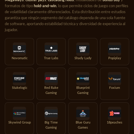
Megaways
,
cluster pays
,
cascading reels
, modalidades de
bonus buy
y
formatos de tipo
hold-and-win
, lo que permite ciclos de juego con perfiles
de volatilidad claramente diferenciados. Esta distribución entre estudios
garantiza que ningún segmento del catálogo dependa de una sola fuente
de software, aportando estabilidad técnica y diversidad de experiencia al
jugador.
Novomatic
True Labs
Shady Lady
Popiplay
Stakelogic
Red Rake
Blueprint
Foxium
Gaming
Gaming
Skywind Group
Big Time
Blue Guru
18peaches
Gaming
Games