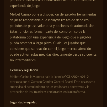
pensados para resolver dudas antes de que interrumpan la
experiencia de juego.
Melbet Casino pone a disposición del jugador herramientas
de juego responsable que incluyen límites de depósito,
períodos de pausa voluntaria y opciones de autoexclusión.
Estas funciones forman parte del compromiso de la
plataforma con una experiencia de juego que el jugador
pueda sostener a largo plazo. Cualquier jugador que
considere que su relación con el juego merece atención
puede activar estas medidas directamente desde su cuenta,
sin intermediarios.
Licencia y regulación
Melbet Casino N.V. opera bajo la licencia OGL/2024/0412
otorgada por el Curaçao Gaming Control Board. Este organismo
supervisa el cumplimiento de los estándares operativos y la
protección de los jugadores registrados en la plataforma.
Seguridad y equidad