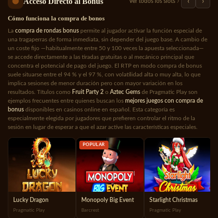
Acceso Directo al Bonus
‹
›
Ver todos los slots
Cómo funciona la compra de bonos
La
compra de rondas bonus
permite al jugador activar la función especial de
una tragaperras de forma inmediata, sin depender del juego base. A cambio de
un coste fijo —habitualmente entre 50 y 100 veces la apuesta seleccionada—
se accede directamente a las tiradas gratuitas o al mecánico principal que
concentra el potencial de pago del juego. El RTP en modo compra de bonus
suele situarse entre el 94 % y el 97 %, con volatilidad alta o muy alta, lo que
implica sesiones de menor duración pero con mayor variación en los
resultados. Títulos como
Fruit Party 2
o
Aztec Gems
de Pragmatic Play son
ejemplos frecuentes entre quienes buscan los
mejores juegos con compra de
bonus
disponibles en casinos online en español. Esta categoría es
especialmente elegida por jugadores que prefieren controlar el ritmo de la
sesión en lugar de esperar a que el azar active las características especiales.
POPULAR
Lucky Dragon
Monopoly Big Event
Starlight Christmas
Pragmatic Play
Barcrest
Pragmatic Play