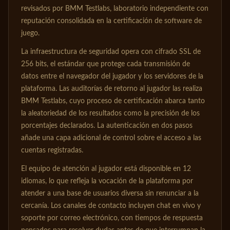
revisados por BMM Testlabs, laboratorio independiente con
reputación consolidada en la certificación de software de
juego.
La infraestructura de seguridad opera con cifrado SSL de
256 bits, el estándar que protege cada transmisión de
datos entre el navegador del jugador y los servidores de la
plataforma. Las auditorías de retorno al jugador las realiza
BMM Testlabs, cuyo proceso de certificación abarca tanto
la aleatoriedad de los resultados como la precisión de los
porcentajes declarados. La autenticación en dos pasos
añade una capa adicional de control sobre el acceso a las
cuentas registradas.
El equipo de atención al jugador está disponible en 12
idiomas, lo que refleja la vocación de la plataforma por
atender a una base de usuarios diversa sin renunciar a la
cercanía. Los canales de contacto incluyen chat en vivo y
soporte por correo electrónico, con tiempos de respuesta