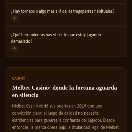
¿Hay torneos o algo más allá de las tragaperras habituales?
+
¿Qué herramientas hay si siento que estoy jugando
demasiado?
+
CASINO
Melbet Casino: donde la fortuna aguarda
en silencio
Melbet Casino abrió sus puertas en 2019 con una
convicción clara: el juego de calidad no necesita
estridencias para ganarse la confianza del jugador. Desde
entonces, la marca opera bajo la titularidad legal de Melbet