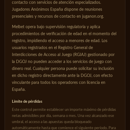
contacto con servicios de atención especializados.
Jugadores Anónimos España dispone de reuniones
presenciales y recursos de contacto en juganon.org.
Melbet opera bajo supervisión regulatoria y aplica
procedimientos de verificación de edad en el momento del
registro, impidiendo el acceso a menores de edad. Los
usuarios registrados en el Registro General de
Interdicciones de Acceso al Juego (RGIAJ) gestionado por
la DGOJ no pueden acceder a los servicios de juego con
dinero real. Cualquier persona puede solicitar su inclusión
en dicho registro directamente ante la DGOJ, con efecto
vinculante para todos los operadores con licencia en
España.
Límite de pérdidas
Este control permite establecer un importe máximo de pérdidas
netas admisibles por día, semana o mes. Una vez alcanzado ese
umbral, el acceso a las apuestas queda bloqueado
automáticamente hasta que comience el siguiente período. Para