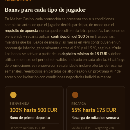
PROMOCIONES
Bonos para cada tipo de jugador
En Melbet Casino, cada promoción se presenta con sus condiciones
completas antes de que el jugador decida participar, de modo que el
requisito de apuesta
nunca queda oculto en la letra pequeña. Los bonos de
bienvenida y recarga aplican
contribución del 100 %
en tragaperras,
mientras que los juegos de mesa y las mesas en vivo contribuyen en un
porcentaje inferior, generalmente entre el 5 % y el 15 %, según el título.
Los bonos se activan a partir de un
depósito mínimo de 15 EUR
y deben
utilizarse dentro del periodo de validez indicado en cada oferta. El catálogo
de promociones se renueva con regularidad e incluye ofertas de recarga
semanales, reembolsos en partidas de alto riesgo y un programa VIP de
acceso por invitación con condiciones negociadas individualmente.
BIENVENIDA
RECARGA
100% hasta 500 EUR
55% hasta 175 EUR
Bono de primer depósito
Recarga de mitad de semana
Depósito mínimo 15 EUR —
Válido 12 días — wagering x28 —