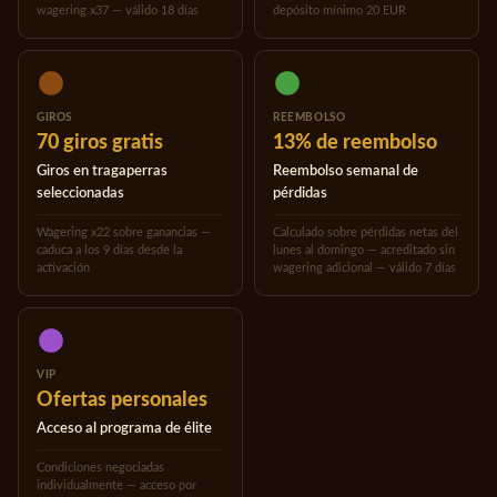
wagering x37 — válido 18 días
depósito mínimo 20 EUR
GIROS
REEMBOLSO
70 giros gratis
13% de reembolso
Giros en tragaperras
Reembolso semanal de
seleccionadas
pérdidas
Wagering x22 sobre ganancias —
Calculado sobre pérdidas netas del
caduca a los 9 días desde la
lunes al domingo — acreditado sin
activación
wagering adicional — válido 7 días
VIP
Ofertas personales
Acceso al programa de élite
Condiciones negociadas
individualmente — acceso por