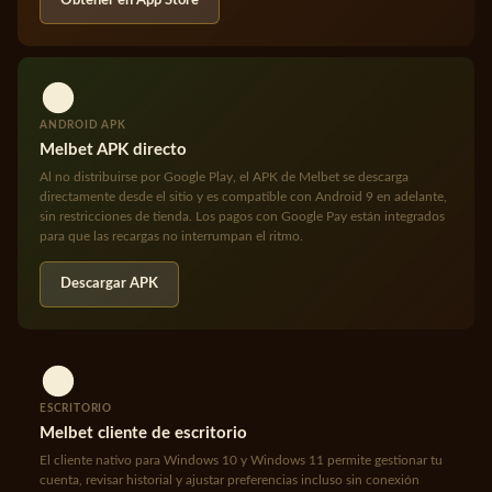
Obtener en App Store
ANDROID APK
Melbet APK directo
Al no distribuirse por Google Play, el APK de Melbet se descarga
directamente desde el sitio y es compatible con Android 9 en adelante,
sin restricciones de tienda. Los pagos con Google Pay están integrados
para que las recargas no interrumpan el ritmo.
Descargar APK
ESCRITORIO
Melbet cliente de escritorio
El cliente nativo para Windows 10 y Windows 11 permite gestionar tu
cuenta, revisar historial y ajustar preferencias incluso sin conexión