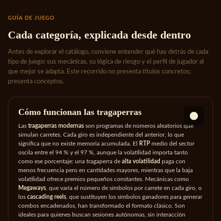
GUÍA DE JUEGO
Cada categoría, explicada desde dentro
Antes de explorar el catálogo, conviene entender qué hay detrás de cada
tipo de juego: sus mecánicas, su lógica de riesgo y el perfil de jugador al
que mejor se adapta. Este recorrido no presenta títulos concretos;
presenta conceptos.
Cómo funcionan las tragaperras
Las
tragaperras modernas
son programas de números aleatorios que
simulan carretes. Cada giro es independiente del anterior, lo que
significa que no existe memoria acumulada. El
RTP
medio del sector
oscila entre el 94 % y el 97 %, aunque la volatilidad importa tanto
como ese porcentaje: una tragaperra de
alta volatilidad
paga con
menos frecuencia pero en cantidades mayores, mientras que la baja
volatilidad ofrece premios pequeños constantes. Mecánicas como
Megaways
, que varía el número de símbolos por carrete en cada giro, o
los
cascading reels
, que sustituyen los símbolos ganadores para generar
combos encadenados, han transformado el formato clásico. Son
ideales para quienes buscan sesiones autónomas, sin interacción